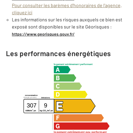
Pour consulter les barèmes d'honoraires de l'agence,
cliquez ici
Les informations sur les risques auxquels ce bien est
exposé sont disponibles sur le site Géorisques :
https://www.georisques.gouv.fr/
Les performances énergétiques
logement extrêmement performant
consommation
(énergie primaire)
émissions
307
9
2
2
kg CO
/m
.an
kWh/m
.an
2
logement extrêmement peu performant