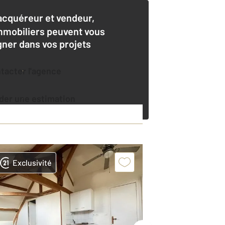
acquéreur et vendeur,
mmobiliers peuvent vous
er dans vos projets
ntacter l'agence
der une estimation
Exclusivité