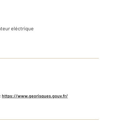
ateur eléctrique
:
https://www.georisques.gouv.fr/