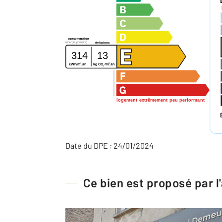
consommation
(énergie primaire)
émissions
314
13
2
2
kg CO
/m
.an
kWh/m
.an
2
logement extrêmement peu performant
Date du DPE : 24/01/2024
Ce bien est proposé par 