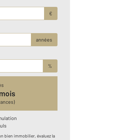
€
années
%
és
 mois
rances)
mulation
uls
n bien immobilier, évaluez la