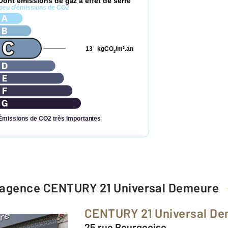
Dont émissions de gaz à effet de serre
peu d'émissions de CO2
13
kgCO
/m
.an
2
2
Émissions de CO2 très importantes
l'agence
CENTURY 21 Universal Demeure
CENTURY 21 Universal D
25 rue Bourgeoise