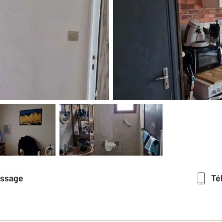
essage
T