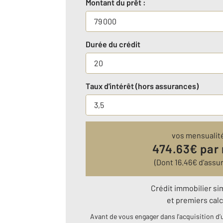
Montant du prêt :
Durée du crédit
Taux d'intérêt (hors assurances)
vos mensualit
474.63
€ par
(Dont
16.46
€ d’assu
Crédit immobilier si
et premiers calc
Avant de vous engager dans l’acquisition d’u