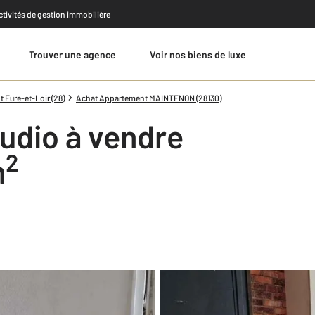
activités de gestion immobilière
Trouver une agence
Voir nos biens de luxe
Estimer
 Eure-et-Loir (28)
Achat Appartement MAINTENON (28130)
udio à vendre
2
m