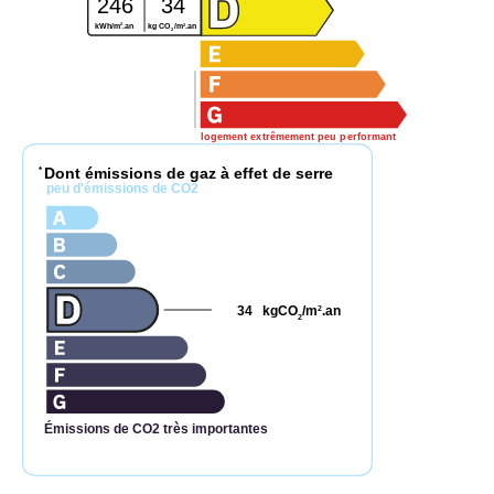
246
34
2
2
kWh/m
.an
kg CO
/m
.an
2
logement extrêmement peu performant
Dont émissions de gaz à effet de serre
*
peu d'émissions de CO2
34
kgCO
/m
.an
2
2
Émissions de CO2 très importantes