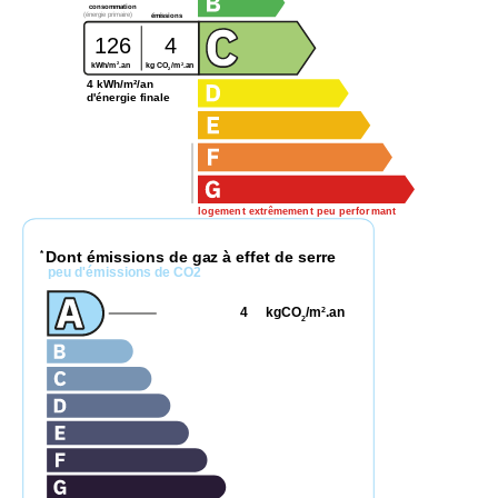
consommation
(énergie primaire)
émissions
126
4
2
2
kg CO
/m
.an
kWh/m
.an
2
4 kWh/m²/an
d'énergie finale
logement extrêmement peu performant
Dont émissions de gaz à effet de serre
*
peu d'émissions de CO2
4
kgCO
/m
.an
2
2