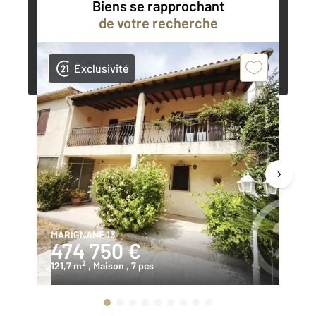
Biens se rapprochant
de votre recherche
Contacter l'agence
Demander une estimation
Exclusivité
MARIGNANE 13
LE
474 750 €
5
2
121,7 m
, Maison
, 7 pcs
12