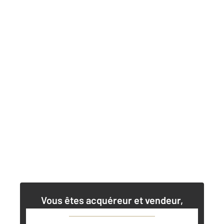
Vous êtes acquéreur et vendeur,
nos agents immobiliers peuvent vous
accompagner dans vos projets