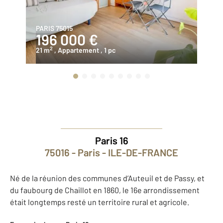
PARIS 75015
PA
196 000 €
1
2
21 m
, Appartement
, 1 pc
15
Paris 16
75016 - Paris - ILE-DE-FRANCE
Né de la réunion des communes d’Auteuil et de Passy, et
du faubourg de Chaillot en 1860, le 16e arrondissement
était longtemps resté un territoire rural et agricole.