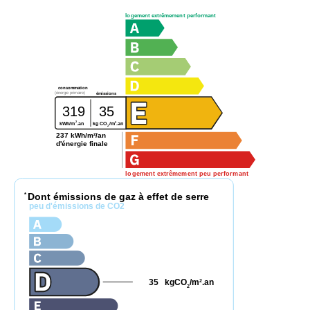
logement extrêmement performant
consommation
(énergie primaire)
émissions
319
35
2
2
kg CO
/m
.an
kWh/m
.an
2
237 kWh/m²/an
d'énergie finale
logement extrêmement peu performant
Dont émissions de gaz à effet de serre
*
peu d'émissions de CO2
35
kgCO
/m
.an
2
2