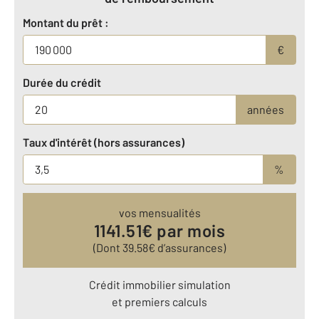
Montant du prêt :
€
Durée du crédit
années
Taux d'intérêt (hors assurances)
%
vos mensualités
1141.51
€ par mois
(Dont
39.58
€ d’assurances)
Crédit immobilier simulation
et premiers calculs