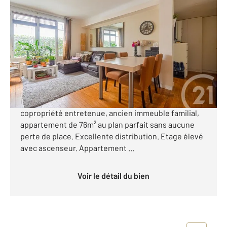
PARIS 75016
2
76,54 m
, 4 pièces
Ref : 40
Appartement F4 à vendre
829 000 €
MAISON de la RADIO - MIRABEAU. Dans une rue à
très faible circulation automobile et dans une petite
copropriété entretenue, ancien immeuble familial,
appartement de 76m² au plan parfait sans aucune
perte de place. Excellente distribution. Etage élevé
avec ascenseur. Appartement ...
Voir le détail du bien