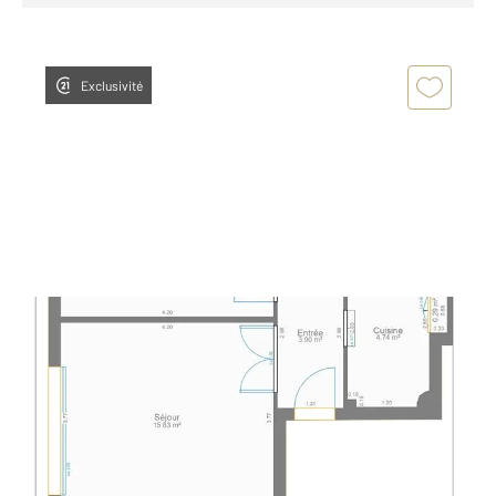
Exclusivité
PARIS 75016
2
53,16 m
, 3 pièces
Ref : 436
Appartement F3 à vendre
550 000 €
Visiter le site dédié