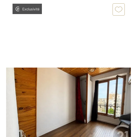
Exclusivité
PARIS 75014
2
11,16 m
, 1 pièce
Ref : 11857
Appartement T1 à vendre
125 000 €
PARIS XIV Village Didot Venez découvrir sans tarder
ce charmant studio lumineux de 11.50m² au dernier