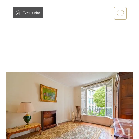
Exclusivité
PARIS 75016
2
45,88 m
, 2 pièces
Ref : 836
Appartement F2 à vendre
488 000 €
Visiter le site dédié