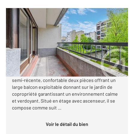
PARIS 75016
2
46,94 m
, 2 pièces
Ref : 700
Appartement T2 à vendre
472 000 €
Visiter le site dédié
PARIS XVI - AUTEUIL SUD Au sein d'une copropriété
semi-récente, confortable deux pièces offrant un
large balcon exploitable donnant sur le jardin de
copropriété garantissant un environnement calme
et verdoyant. Situé en étage avec ascenseur, il se
compose comme suit ...
Voir le détail du bien