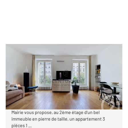
PARIS 75011
2
52,50 m
, 2 pièces
Ref : 1878
Appartement F2 à vendre
595 000 €
À deux pas de la place Léon Blum, du métro Voltaire
et de tous les commerces, CENTURY 21 Agence de la
Mairie vous propose, au 2ème étage d'un bel
immeuble en pierre de taille, un appartement 3
pièces 1 ...