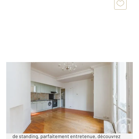
PARIS 75009
2
33,28 m
, 2 pièces
Ref : 22369
Appartement T2 à vendre
420 000 €
SECTEUR MARTYRS CALME LUMINOSITÉ
ASCENSEUR Rue Clauzel Au sein d'une copropriété
de standing, parfaitement entretenue, découvrez