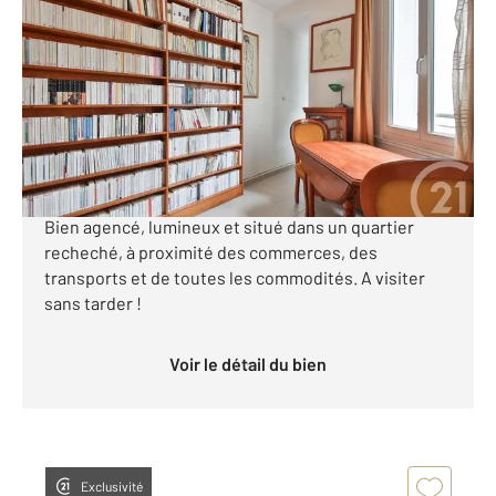
2
32,55 m
, 3 pièces
Ref : 11841
Appartement à vendre
260 000 €
PARIS XIV Appartement de 32m², rue Bénard. Idéal
pour un premier achat ou un investissement locatif.
Bien agencé, lumineux et situé dans un quartier
recheché, à proximité des commerces, des
transports et de toutes les commodités. A visiter
sans tarder !
Voir le détail du bien
Exclusivité