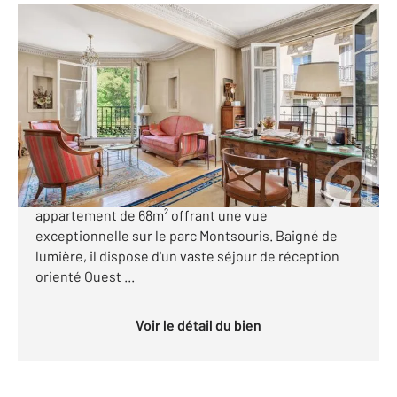
PARIS 75014
2
68,04 m
, 3 pièces
Ref : 11852
Appartement à vendre
596 500 €
Paris XIV-Parc Montsouris Au 3ème étage avec
ascenseur d'un bel immeuble en pierre de taille,
appartement de 68m² offrant une vue
exceptionnelle sur le parc Montsouris. Baigné de
lumière, il dispose d'un vaste séjour de réception
orienté Ouest ...
Voir le détail du bien