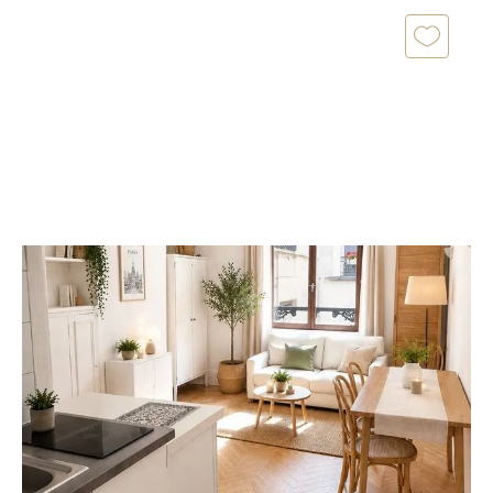
PARIS 75009
2
32,50 m
, 2 pièces
Ref : 3049
Appartement T2 à vendre
349 000 €
Au cœur de la très recherchée rue Cadet, véritable
esprit village au sein du 9e arrondissement avec ses