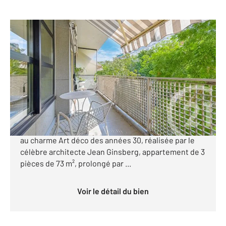
PARIS 75016
2
73,70 m
, 3 pièces
Ref : 861
Appartement T3 à vendre
740 000 €
PARIS XVI - MAISON DE LA RADIO Au sein d'une
copropriété de standing avec gardienne à demeure,
au charme Art déco des années 30, réalisée par le
célèbre architecte Jean Ginsberg, appartement de 3
pièces de 73 m², prolongé par ...
Voir le détail du bien