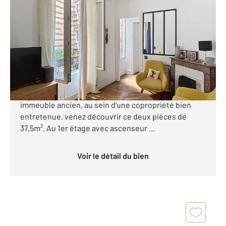
2
37,50 m
, 2 pièces
Ref : 2675
Appartement F2 à vendre
338 000 €
2 PIECES AU CALME - 17EME - PARFAIT ETAT Métro
14 Pont Cardinet - Tram 3B Porte d'Asnières Dans un
immeuble ancien, au sein d'une copropriété bien
entretenue, venez découvrir ce deux pièces de
37,5m². Au 1er étage avec ascenseur ...
Voir le détail du bien