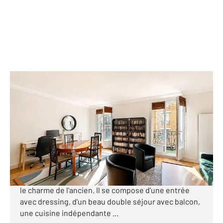
PARIS 75014
2
53,07 m
, 3 pièces
Ref : 45121
Appartement F3 à vendre
529 000 €
RUE FRIANT - PARIS 14 Appartement 3 pièces, 1
chambre, 53 m² entièrement refait à neuf avec tout
le charme de l'ancien. Il se compose d'une entrée
avec dressing, d'un beau double séjour avec balcon,
une cuisine indépendante ...