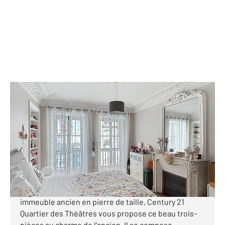
PARIS 75009
2
72,47 m
, 3 pièces
Ref : 2694
Appartement T3 à vendre
675 000 €
RUE DE BRUXELLES - CALME - 2 CHAMBRES -
CHARME. Dans une rue piétonne, au 1er étage d'un
immeuble ancien en pierre de taille, Century 21
Quartier des Théâtres vous propose ce beau trois-
pièces au charme de l'ancien. Il se compose ...