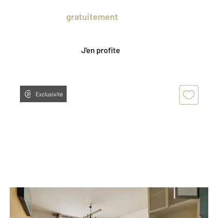
Prenez un temps d'avance sur le marché
en profitant
gratuitement
des Ventes
Privées CENTURY 21.
J'en profite
Exclusivité
PARIS 75015
2
24,32 m
, 2 pièces