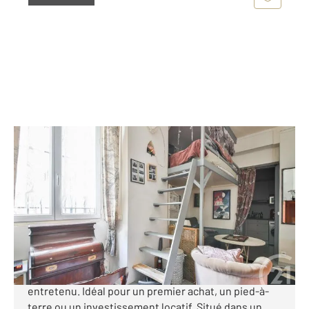
PARIS 75014
2
20,87 m
, 1 pièce
Ref : 11855
Appartement F1 à vendre
215 000 €
PARIS XIV - PERNETY Découvrez ce magnifique
studio, lumineux, fonctionnel et soigneusement
entretenu. Idéal pour un premier achat, un pied-à-
terre ou un investissement locatif. Situé dans un