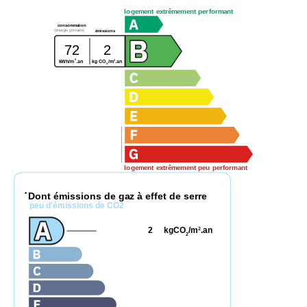
logement extrêmement performant
consommation
(énergie primaire)
émissions
72
2
2
2
kWh/m
.an
kg CO
/m
.an
2
logement extrêmement peu performant
Dont émissions de gaz à effet de serre
*
peu d'émissions de CO2
2
kgCO
/m
.an
2
2