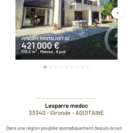
VENDAYS MONTALIVET 33
VE
421 000 €
4
2
170,2 m
, Maison
, 8 pcs
12
Lesparre medoc
33340 - Gironde - AQUITAINE
Dans une région peuplée sporadiquement depuis la nuit