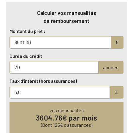
Calculer vos mensualités
de remboursement
Montant du prêt :
€
Durée du crédit
années
Taux d'intérêt (hors assurances)
%
vos mensualités
3604.76
€ par mois
(Dont
125
€ d’assurances)