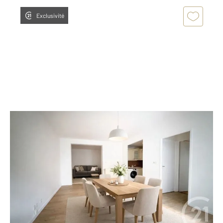
Exclusivité
NANTES 44
2
46,50 m
, 2 pièces
Ref : 702
Appartement T2 à vendre
145 000 €
Visiter le site dédié
À vendre Charmant appartement avec terrasse et