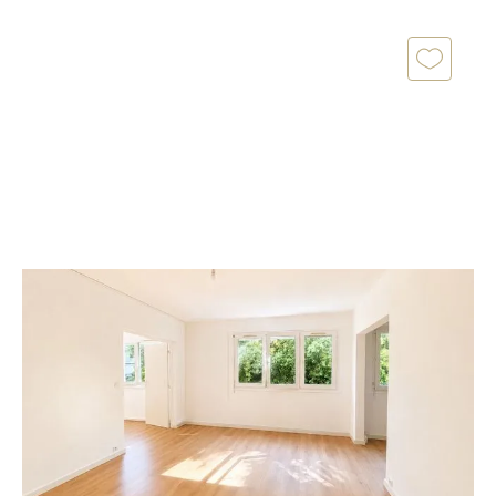
NANTES 44
2
83,10 m
, 4 pièces
Ref : 1908
Appartement F4 à vendre
149 000 €
SECTEUR DOULON Découvrez cet appartement T4