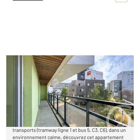
NANTES 44
2
64,80 m
, 3 pièces
Ref : 56529
Appartement T3 à vendre
266 000 €
Nantes Gare Sud - T3 avec Garage et balcon ! À
proximité du centre-ville, des bords de Loire et des
transports (tramway ligne 1 et bus 5, C3, C6), dans un
environnement calme, découvrez cet appartement