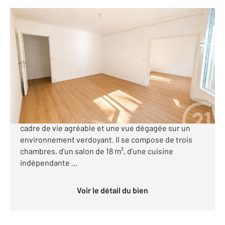
NANTES 44
2
83,10 m
, 4 pièces
Ref : 643
Appartement T4 à vendre
149 000 €
SECTEUR DOULON Découvrez cet appartement T4
très lumineux, entièrement rafraîchi, offrant un
cadre de vie agréable et une vue dégagée sur un
environnement verdoyant. Il se compose de trois
chambres, d'un salon de 18 m², d'une cuisine
indépendante ...
Voir le détail du bien