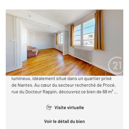
NANTES 44
2
68 m
, 3 pièces
Ref : 40188
Appartement T3 à vendre
185 000 €
NANTES - Procé Century 21 Longchamp vous
propose en exclusivité cet appartement T3 calme et
lumineux, idéalement situé dans un quartier prisé
de Nantes. Au cœur du secteur recherché de Procé,
rue du Docteur Rappin, découvrez ce bien de 68 m² ...
Visite virtuelle
360°
Voir le détail du bien