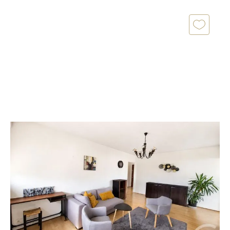
NANTES 44
2
67 m
, 4 pièces
Ref : 3260
Appartement à vendre
202 990 €
WATTIGNIES Appartement T4 de 67 m² avec parking