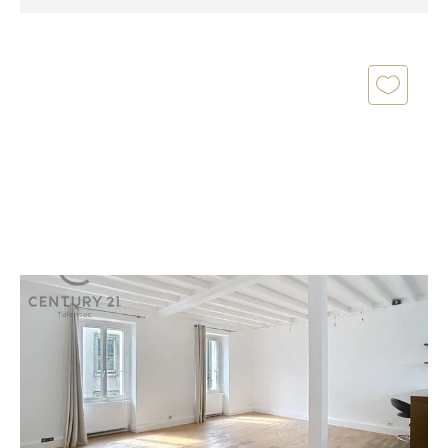
NANTES 44
2
76 m
, 4 pièces
Ref : 15371
Appartement F4 à vendre
299 000 €