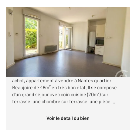
NANTES 44
2
48,31 m
, 2 pièces
Ref : 1791
Appartement T2 à vendre
145 000 €
Visiter le site dédié
Opportunité à saisir ! Idéal investisseur ou premier
achat, appartement à vendre à Nantes quartier
Beaujoire de 48m² en très bon état. Il se compose
d'un grand séjour avec coin cuisine (20m²) sur
terrasse, une chambre sur terrasse, une pièce ...
Voir le détail du bien