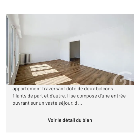
NANTES 44
2
93,36 m
, 4 pièces
Ref : 15294
Appartement T4 à vendre
355 100 €
PROCE MONSELET Venez découvrir au 5ème étage
avec ascenseur, ce bien rare sur le marché ! Bel
appartement traversant doté de deux balcons
filants de part et d'autre. Il se compose d'une entrée
ouvrant sur un vaste séjour, d ...
Voir le détail du bien