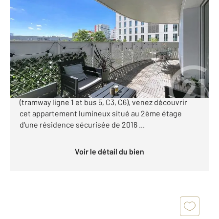
2
64,87 m
, 3 pièces
Ref : 56193
Appartement T3 à vendre
285 000 €
Nantes Gare Sud - Proche des bords de Loire Au
pied des commerces, des écoles et des transports
(tramway ligne 1 et bus 5, C3, C6), venez découvrir
cet appartement lumineux situé au 2ème étage
d'une résidence sécurisée de 2016 ...
Voir le détail du bien