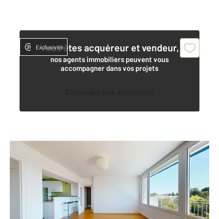
Vous êtes acquéreur et vendeur,
Exclusivité
nos agents immobiliers peuvent vous
accompagner dans vos projets
Demander une estimation
NANTES 44
2
68,56 m
, 4 pièces
Ref : 40385
Appartement T4 à vendre
229 000 €