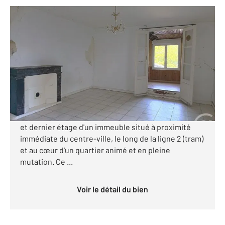
NANTES 44
2
42,63 m
, 2 pièces
Ref : 1825
Appartement T2 à vendre
105 000 €
Visiter le site dédié
En exclusivité! Appartement T2 de 43 m2 au premier
et dernier étage d'un immeuble situé à proximité
immédiate du centre-ville, le long de la ligne 2 (tram)
et au cœur d'un quartier animé et en pleine
mutation. Ce ...
Voir le détail du bien