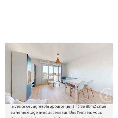
NANTES 44
2
60 m
, 3 pièces
Ref : 38950
Appartement T3 à vendre
172 000 €
Nantes Secteur Longchamp, rue Hector Berlioz
Votre agence Century 21 Longchamp vous propose à
la vente cet agréable appartement T3 de 60m2 situé
au 4ème étage avec ascenseur. Dès l'entrée, vous