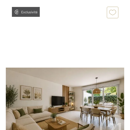
Exclusivité
NANTES 44
2
68,85 m
, 3 pièces
Ref : 428
Appartement T3 à vendre
197 000 €
NANTES - MARRIERE EXCLUSIVITÉ Rare sur le