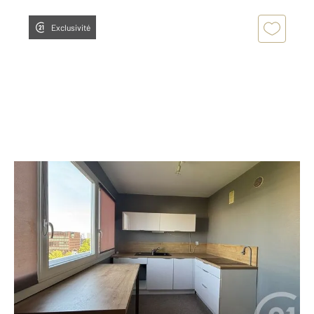
Exclusivité
NANTES 44
2
65,06 m
, 3 pièces
Ref : 1881
Appartement F3 à vendre
196 400 €
Visiter le site dédié
NANTES Allée de la Cité Situé en étage élevé, cet