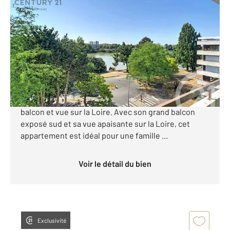
NANTES 44
2
82,06 m
, 4 pièces
Ref : 15401
Appartement F4 à vendre
241 000 €
NANTES-ILE DE NANTES Appartement de quatre
pièces, au 4ème et dernier étage avec ascenseur,
balcon et vue sur la Loire. Avec son grand balcon
exposé sud et sa vue apaisante sur la Loire, cet
appartement est idéal pour une famille ...
Voir le détail du bien
Exclusivité