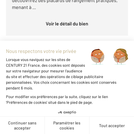
découvrirez des placards de rangement pratiques,
menant à ...
Voir le détail du bien
Voir les prix au m2 de cette
zone
NANTES 44
2
93 m
, 4 pièces
Créer une alerte
Ref : 3145