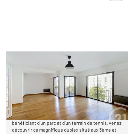
NANTES 44
2
119,10 m
, 4 pièces
Ref : 15343
Appartement T4 à vendre
457 600 €
ROND POINT DE VANNES HAUTS PAVES Au sein d'une
résidence de standing parfaitement entretenue,
bénéficiant d'un parc et d'un terrain de tennis, venez
découvrir ce magnifique duplex situé aux 3ème et