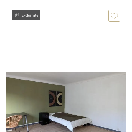
Exclusivité
NANTES 44
2
32,35 m
, 1 pièce
Ref : 1703
Appartement T1 à vendre
115 000 €
Visiter le site dédié