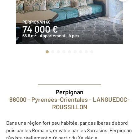
PERPIGNAN 66
PE
74 000 €
7
2
68,9 m
, Appartement
, 4 pcs
75
Perpignan
66000 - Pyrenees-Orientales - LANGUEDOC-
ROUSSILLON
Dans une région fort peu habitée, par des Ibères d’abord
puis par les Romains, envahie par les Sarrasins, Perpignan
n’exista réellement qu’à partir du Xe siècle.