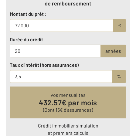
de remboursement
Montant du prêt :
€
Durée du crédit
années
Taux d'intérêt (hors assurances)
%
vos mensualités
432.57
€ par mois
(Dont
15
€ d’assurances)
Crédit immobilier simulation
et premiers calculs