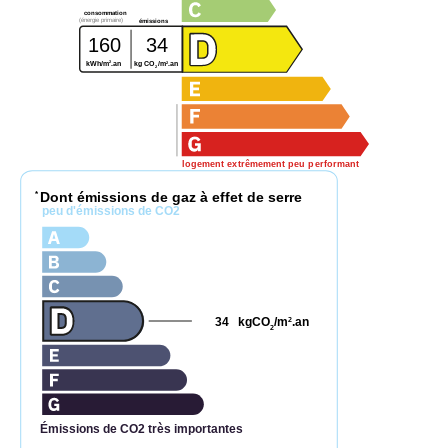
consommation
(énergie primaire)
émissions
160
34
2
2
kWh/m
.an
kg CO
/m
.an
2
logement extrêmement peu performant
Dont émissions de gaz à effet de serre
*
peu d'émissions de CO2
34
kgCO
/m
.an
2
2
Émissions de CO2 très importantes