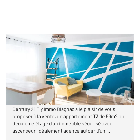
TOULOUSE 31
2
55,62 m
, 3 pièces
Ref : 24295
Appartement T3 à vendre
177 000 €
Visiter le site dédié
TOULOUSE - Quartier Patte d'Oie Notre agence
Century 21 Fly Immo Blagnac a le plaisir de vous
proposer à la vente, un appartement T3 de 56m2 au
deuxième étage d'un immeuble sécurisé avec
ascenseur, idéalement agencé autour d'un ...