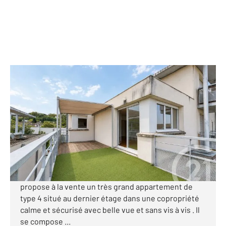
TOULOUSE 31
2
80 m
, 4 pièces
Ref : 30378
Appartement F4 à vendre
299 500 €
Visiter le site dédié
TOULOUSE - Quartier de l'HERS, notre agence vous
propose à la vente un très grand appartement de
type 4 situé au dernier étage dans une copropriété
calme et sécurisé avec belle vue et sans vis à vis . Il
se compose ...