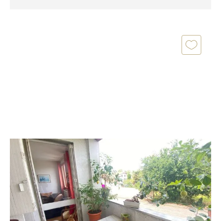
TOULOUSE 31
2
66,61 m
, 3 pièces
Ref : 27612
Appartement T3 à vendre
215 100 €