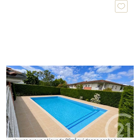
TOULOUSE 31
2
58 m
, 3 pièces
Ref : 30178
Appartement T3 à vendre
172 000 €
TOULOUSE - AUCAMVILLE : PISCINE - 2 PARKINGS :
Niché au cœur du nord toulousain, cet appartement