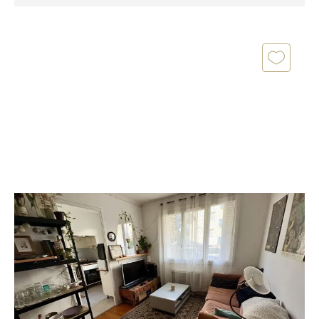
TOULOUSE 31
2
51 m
, 3 pièces
Ref : 112110
Appartement F3 à vendre
170 000 €