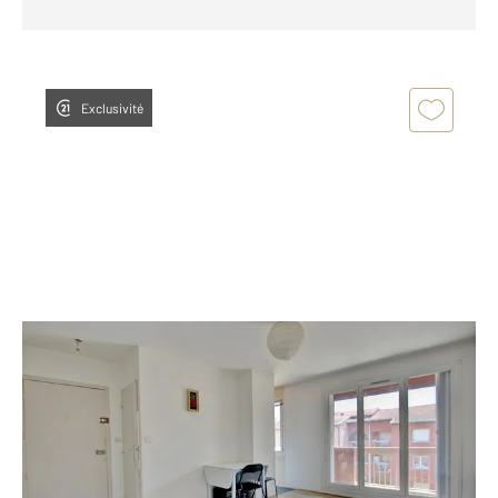
Exclusivité
TOULOUSE 31
2
36,24 m
, 2 pièces
Ref : 121162
Appartement F2 à vendre
163 000 €