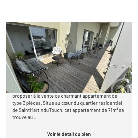
TOULOUSE 31
2
71,52 m
, 3 pièces
Ref : 121204
Appartement T3 à vendre
298 000 €
Toulouse - SaintMartinduTouch - Votre agence
Century 21 Fly Immo Toulouse a le plaisir de vous
proposer à la vente ce charmant appartement de
type 3 pièces. Situé au cœur du quartier résidentiel
de SaintMartinduTouch, cet appartement de 71m² se
trouve au ...
Voir le détail du bien