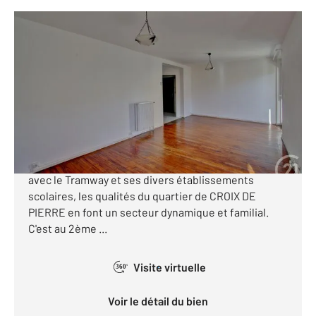
TOULOUSE 31
2
72,20 m
, 3 pièces
Ref : 111095
Appartement F3 à vendre
220 000 €
APPARTEMENT T3 CROIX DE PIERRE: Apprécié pour
son avenue principale commerçante, sa proximité
avec le Tramway et ses divers établissements
scolaires, les qualités du quartier de CROIX DE
PIERRE en font un secteur dynamique et familial.
C'est au 2ème ...
Visite virtuelle
360°
Voir le détail du bien