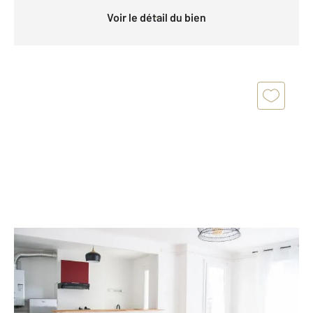
Voir le détail du bien
TOULOUSE 31
2
55,62 m
, 3 pièces
Ref : 121195
Appartement T3 à vendre