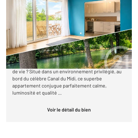
TOULOUSE 31
2
52 m
, 2 pièces
Ref : 30431
Appartement T2 à vendre
215 000 €
TOULOUSE CANAL DU MIDI Et si votre prochain
appartement vous offrait bien plus qu'un simple lieu
de vie ? Situé dans un environnement privilégié, au
bord du célèbre Canal du Midi, ce superbe
appartement conjugue parfaitement calme,
luminosité et qualité ...
Voir le détail du bien