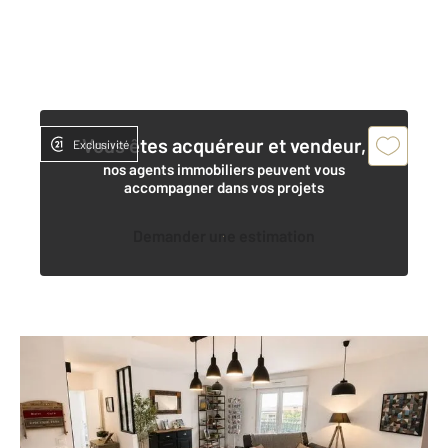
Vous êtes acquéreur et vendeur,
Exclusivité
nos agents immobiliers peuvent vous
accompagner dans vos projets
Demander une estimation
TOULOUSE 31
2
65,78 m
, 3 pièces
Ref : 30355
Appartement F3 à vendre