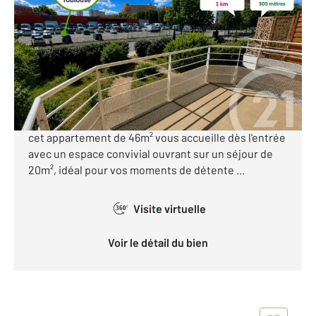
47 m
, 2 pièces
Ref : 30315
Appartement à vendre
169 000 €
TOULOUSE - LES MINIMES - LES RAISINS : Au cœur
du quartier recherché et en évolution des Raisins,
cet appartement de 46m² vous accueille dès l'entrée
avec un espace convivial ouvrant sur un séjour de
20m², idéal pour vos moments de détente ...
Visite virtuelle
360°
Voir le détail du bien