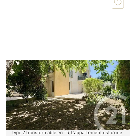
TOULOUSE 31
2
55 m
, 2 pièces
Ref : 30390
Appartement F2 Bis à vendre
172 000 €
TOULOUSE -Quartier JOLIMONT- Notre agence vous
propose à la vente un très grand appartement de
type 2 transformable en T3. L'appartement est d'une