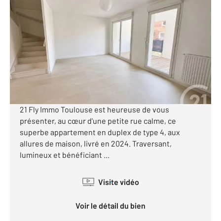
TOULOUSE 31
2
78,50 m
, 4 pièces
Ref : 120843
Appartement T4 à vendre
300 000 €
Visiter le site dédié
TOULOUSE CROIX-DE-PIERRE Votre agence Century
21 Fly Immo Toulouse est heureuse de vous
présenter, au cœur d'une petite rue calme, ce
superbe appartement en duplex de type 4, aux
allures de maison, livré en 2024. Traversant,
lumineux et bénéficiant ...
Visite vidéo
Voir le détail du bien