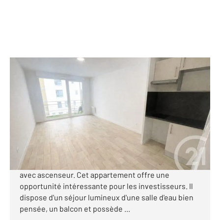
TOULOUSE 31
2
24 m
, 1 pièce
Ref : 30312
Appartement T1 à vendre
109 000 €
TOULOUSE - MONTAUDRAN : Découvrez cet
appartement idéal pour les étudiants au 4e étage
avec ascenseur. Cet appartement offre une
opportunité intéressante pour les investisseurs. Il
dispose d'un séjour lumineux d'une salle d'eau bien
pensée, un balcon et possède ...