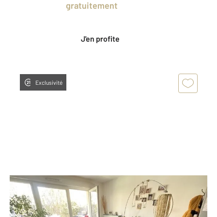
en profitant
gratuitement
des Ventes
Privées CENTURY 21.
J'en profite
Exclusivité
TOULOUSE 31
2
46,02 m
, 2 pièces
Ref : 29829