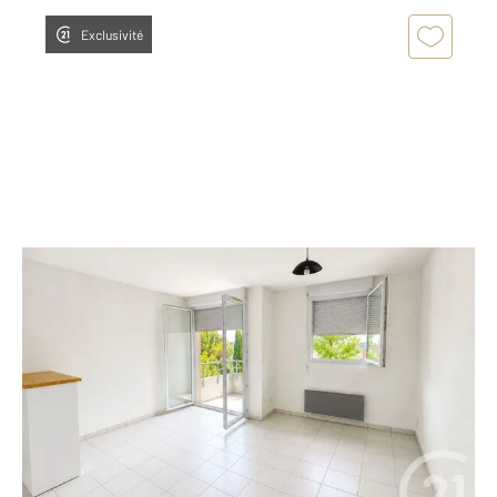
Exclusivité
TOULOUSE 31
2
43 m
, 2 pièces
Ref : 2021
Appartement T2 à vendre
150 000 €
Visiter le site dédié
Saint-Martin-du-Touch Appartement T2 avec piscine