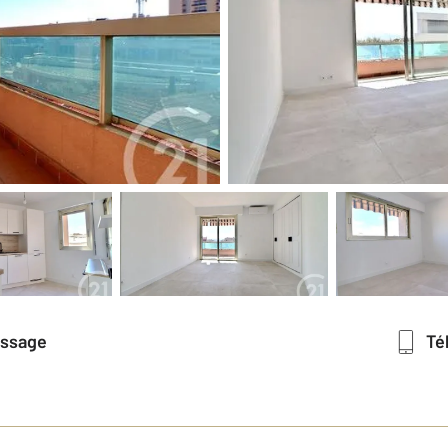
essage
T