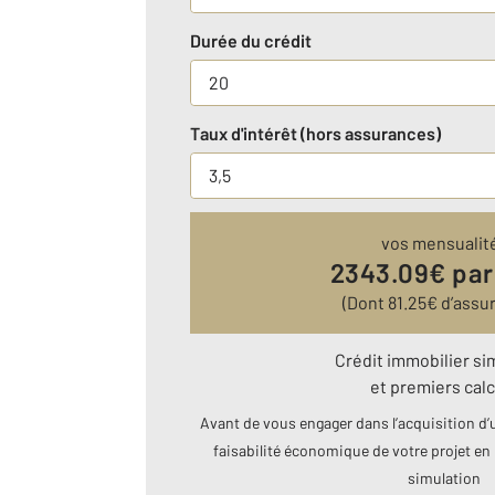
Durée du crédit
Taux d'intérêt (hors assurances)
vos mensualit
2343.09
€ par
(Dont
81.25
€ d’assu
Crédit immobilier si
et premiers calc
Avant de vous engager dans l’acquisition d’u
faisabilité économique de votre projet en 
simulation