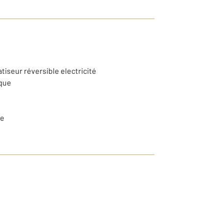
atiseur réversible electricité
ique
ne