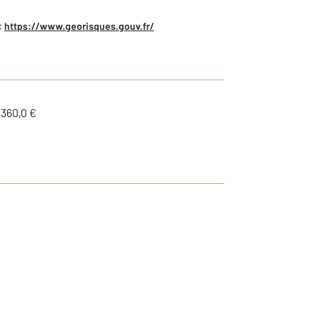
:
https://www.georisques.gouv.fr/
1360,0 €