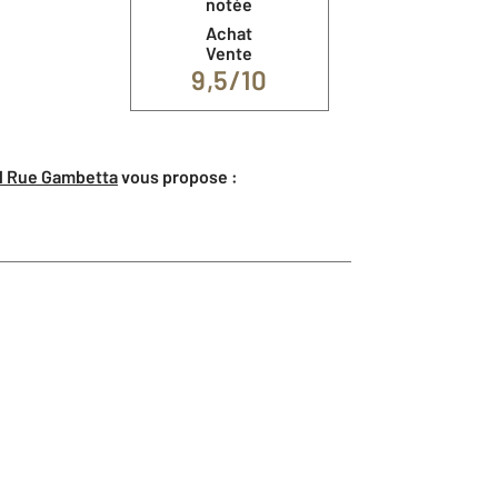
notée
Achat
Vente
9,5/10
el Rue Gambetta
vous propose :