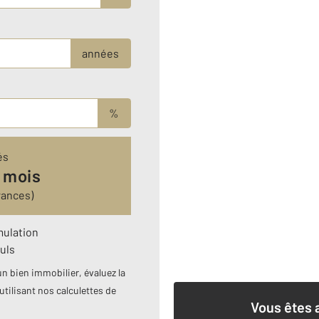
années
%
és
 mois
rances)
mulation
uls
n bien immobilier, évaluez la
utilisant nos calculettes de
Vous êtes 