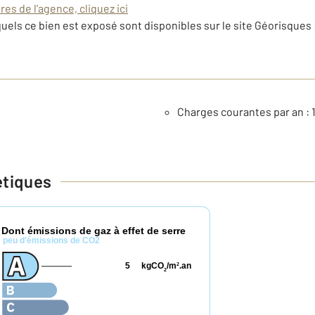
es de l'agence, cliquez ici
uels ce bien est exposé sont disponibles sur le site Géorisques 
Charges courantes par an : 
étiques
Dont émissions de gaz à effet de serre
*
peu d'émissions de CO2
5
kgCO
/m
.an
2
2