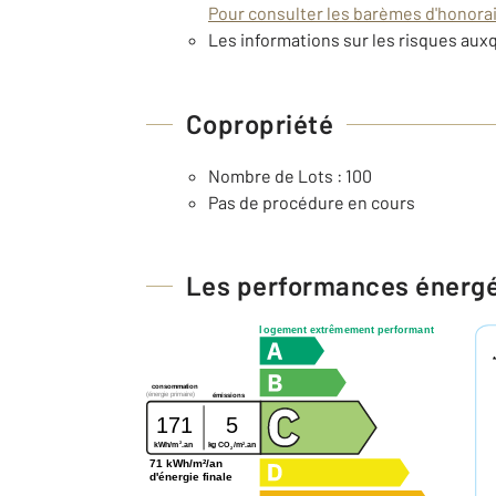
Pour consulter les barèmes d'honorair
Les informations sur les risques auxq
Copropriété
Nombre de Lots : 100
Pas de procédure en cours
Les performances énerg
logement extrêmement performant
consommation
(énergie primaire)
émissions
171
5
2
2
kg CO
/m
.an
kWh/m
.an
2
71 kWh/m²/an
d'énergie finale