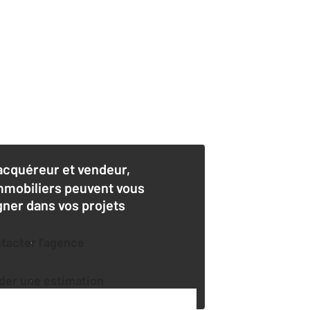
acquéreur et vendeur,
mmobiliers peuvent vous
er dans vos projets
ntacter l'agence
der une estimation