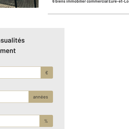
6 biens immobilier commercial Eure-et-Lo
sualités
ement
€
années
%