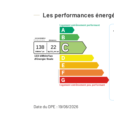
Les performances énerg
logement extrêmement performant
consommation
(énergie primaire)
émissions
138
22
2
2
kg CO
/m
.an
kWh/m
.an
2
133 kWh/m²/an
d'énergie finale
logement extrêmement peu performant
Date du DPE : 19/06/2026