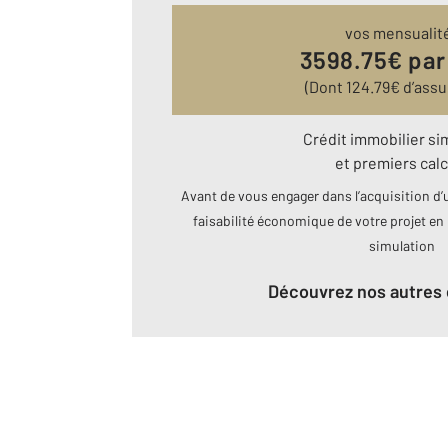
vos mensualit
3598.75
€ par
(Dont
124.79
€ d’ass
Crédit immobilier si
et premiers calc
Avant de vous engager dans l’acquisition d’u
faisabilité économique de votre projet en 
simulation
Découvrez nos autres 