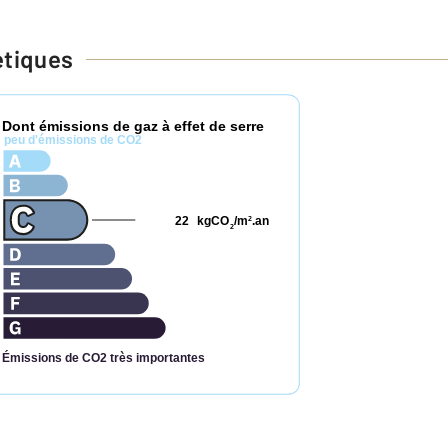
étiques
Dont émissions de gaz à effet de serre
*
peu d'émissions de CO2
22
kgCO
/m
.an
2
2
Émissions de CO2 très importantes