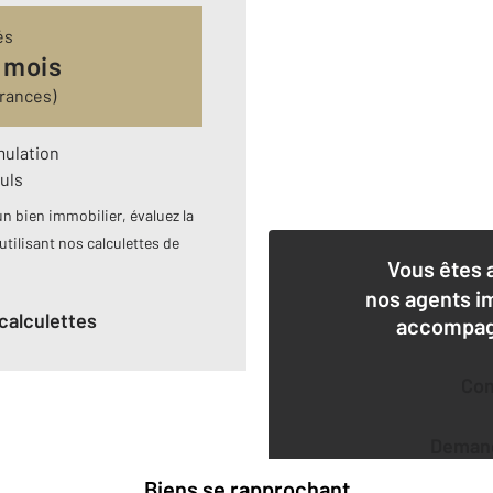
és
 mois
urances)
mulation
uls
n bien immobilier, évaluez la
utilisant nos calculettes de
Vous êtes 
nos agents i
calculettes
accompagn
Co
Deman
Biens se rapprochant