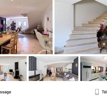
essage
T