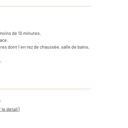
 moins de 10 minutes.
pace.
s dont 1 en rez de chaussée, salle de bains,
.
2
r le détail]