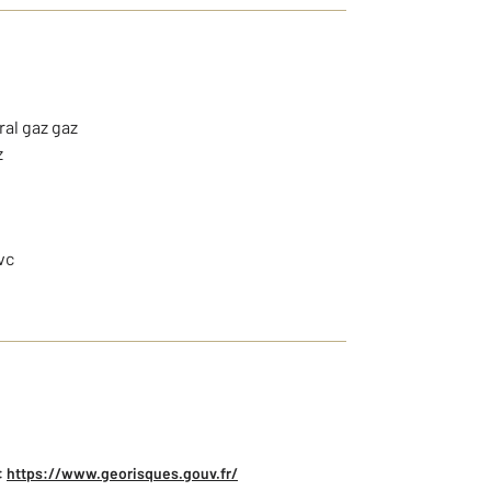
ral gaz gaz
z
vc
:
https://www.georisques.gouv.fr/