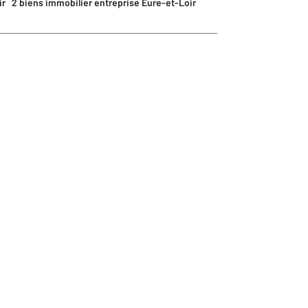
ir
2 biens immobilier entreprise Eure-et-Loir