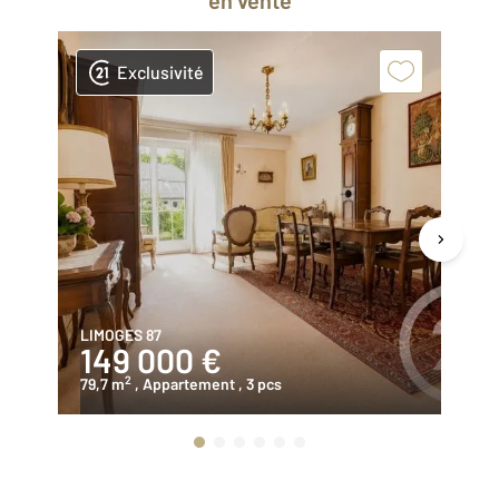
en vente
Exclusivité
LIMOGES 87
AN
149 000 €
2
2
79,7 m
, Appartement
, 3 pcs
67