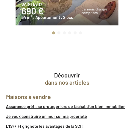
SAINTES 17
RE
690 €
1
par mois charges
comprises
2
54 m
, Appartement
, 2 pcs
83
Découvrir
dans nos articles
Maisons à vendre
Assurance prêt : se protéger lors de l'achat d'un bien immobilier
Je veux construire un mur sur ma propriété
L’ISF/IFI grignote les avantages de la SCI !