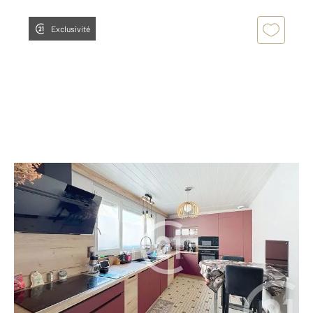
Exclusivité
COGNAC 16
2
115 m
, 5 pièces
Ref : 1774
Maison à vendre
207 400 €
Visiter le site dédié