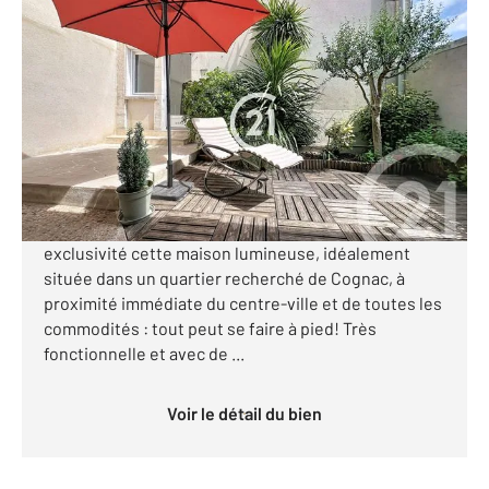
COGNAC 16
2
99 m
, 5 pièces
Ref : 3009
Maison à vendre
189 600 €
Visiter le site dédié
Votre agence Century 21 vous propose en
exclusivité cette maison lumineuse, idéalement
située dans un quartier recherché de Cognac, à
proximité immédiate du centre-ville et de toutes les
commodités : tout peut se faire à pied! Très
fonctionnelle et avec de ...
Voir le détail du bien