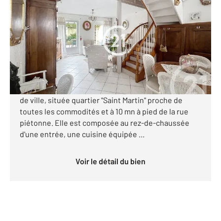
2
60 m
, 4 pièces
Ref : 2922
Maison à vendre
154 900 €
Visiter le site dédié
Votre agence Century 21 vous propose cette maison
de ville, située quartier "Saint Martin" proche de
toutes les commodités et à 10 mn à pied de la rue
piétonne. Elle est composée au rez-de-chaussée
d'une entrée, une cuisine équipée ...
Voir le détail du bien