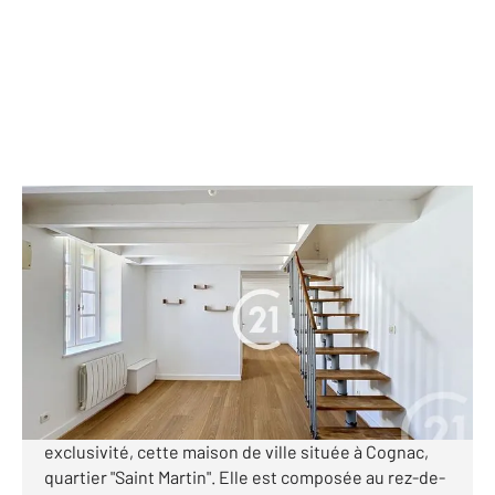
COGNAC 16
2
53 m
, 3 pièces
Ref : 3038
Maison à vendre
86 900 €
Visiter le site dédié
Votre agence Century 21 vous propose en
exclusivité, cette maison de ville située à Cognac,
quartier "Saint Martin". Elle est composée au rez-de-