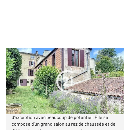
COGNAC 16
2
325 m
, 6 pièces
Ref : 2767
Maison à vendre
350 000 €
Century 21 Cognac, vous propose cette très belle
maison bourgeoise au cœur de Cognac, un bien
d'exception avec beaucoup de potentiel. Elle se
compose d'un grand salon au rez de chaussée et de