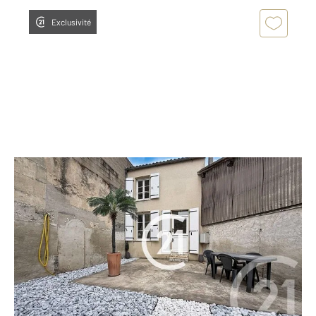
Exclusivité
COGNAC 16
2
75 m
, 3 pièces
Ref : 3122
Maison à vendre
170 880 €
Charmante maison récemment rénovée à vendre à
COGNAC, offrant une vie confortable et pratique