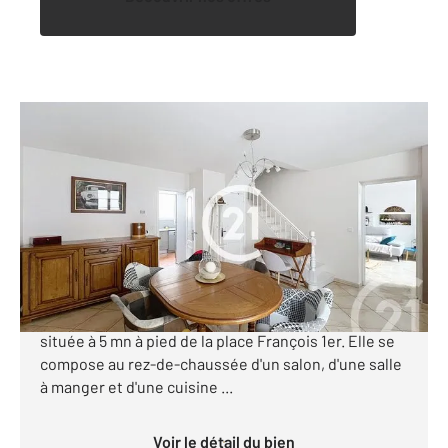
COGNAC 16
2
112 m
, 5 pièces
Ref : 1592
Maison à vendre
217 710 €
Votre agence Century 21 vous propose en
exclusivité cette charmante maison idéalement
située à 5 mn à pied de la place François 1er. Elle se
compose au rez-de-chaussée d'un salon, d'une salle
à manger et d'une cuisine ...
Voir le détail du bien