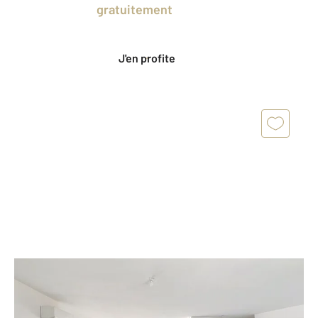
en profitant
gratuitement
des Ventes
Privées CENTURY 21.
J'en profite
COGNAC 16
2
118 m
, 5 pièces
Ref : 3047