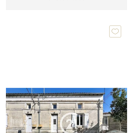
COGNAC 16
2
79,50 m
, 3 pièces
Ref : 2905
Maison à vendre
118 100 €