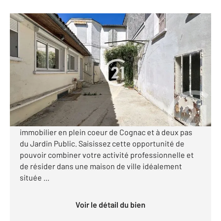
COGNAC 16
2
134 m
, 10 pièces
Ref : 3042
Maison à vendre
143 900 €
Visiter le site dédié
Votre agence Century 21 vous propose cet ensemble
immobilier en plein coeur de Cognac et à deux pas
du Jardin Public. Saisissez cette opportunité de
pouvoir combiner votre activité professionnelle et
de résider dans une maison de ville idéalement
située ...
Voir le détail du bien