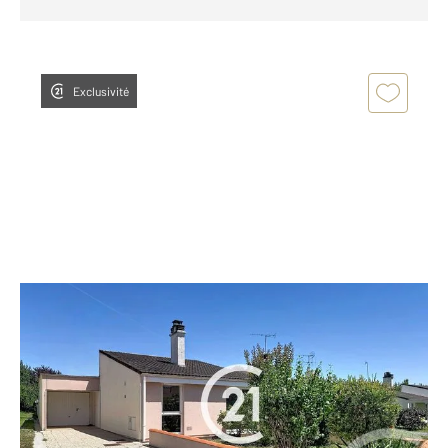
Exclusivité
COGNAC 16
2
104 m
, 4 pièces
Ref : 3057
Maison à vendre
175 900 €