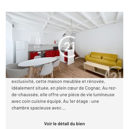
COGNAC 16
2
81 m
, 3 pièces
Ref : 2860
Maison à vendre
138 900 €
Visiter le site dédié
Votre agence Century 21 vous propose en
exclusivité, cette maison meublée et rénovée,
idéalement située, en plein cœur de Cognac. Au rez-
de-chaussée, elle offre une pièce de vie lumineuse
avec coin cuisine équipé. Au 1er étage : une
chambre spacieuse avec ...
Voir le détail du bien