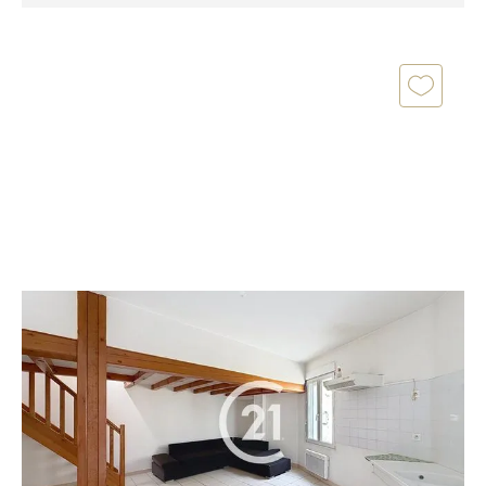
COGNAC 16
2
48 m
, 2 pièces
Ref : 2995
Maison à vendre
73 000 €