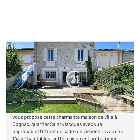
COGNAC 16
2
143,50 m
, 6 pièces
Ref : 2134
Maison à vendre
233 000 €
Visiter le site dédié
En exclusivité Century 21 XSO Immobilier Cognac
vous propose cette charmante maison de ville à
Cognac, quartier Saint-Jacques avec vue
imprenable! Offrant un cadre de vie idéal, avec ses
143 m² habitables, cette maison est prête à vous