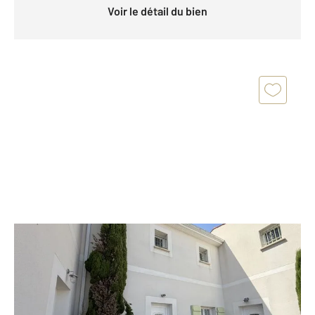
Voir le détail du bien
ROYAN 17
2
75,58 m
, 4 pièces
Ref : 9181
Maison à vendre