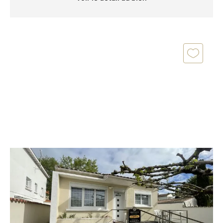
ROYAN 17
2
71,72 m
, 2 pièces
Ref : 9140
Maison à vendre
247 900 €