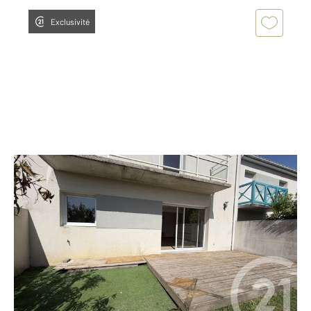
Exclusivité
ROYAN 17
2
81,35 m
, 4 pièces
Ref : 9098
Maison à vendre
237 500 €
ROYAN - 1200 M du Marché Central, dans un quartier
habité à l'année, nous vous proposons cette maison