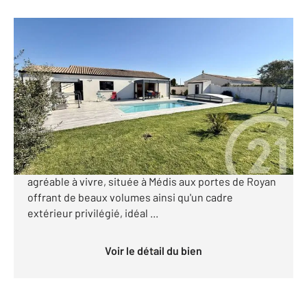
ROYAN 17
2
120,82 m
, 5 pièces
Ref : 318
Maison à vendre
535 500 €
Century 21 l'Agence de la Seudre vous propose cette
maison 4 pièces d'environ 121 m², fonctionnelle et
agréable à vivre, située à Médis aux portes de Royan
offrant de beaux volumes ainsi qu'un cadre
extérieur privilégié, idéal ...
Voir le détail du bien