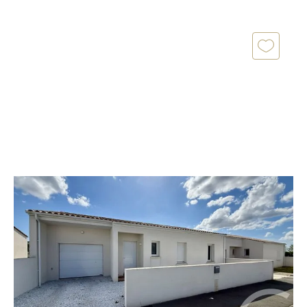
ROYAN 17
2
110 m
, 4 pièces
Ref : 353
Maison à vendre
315 000 €