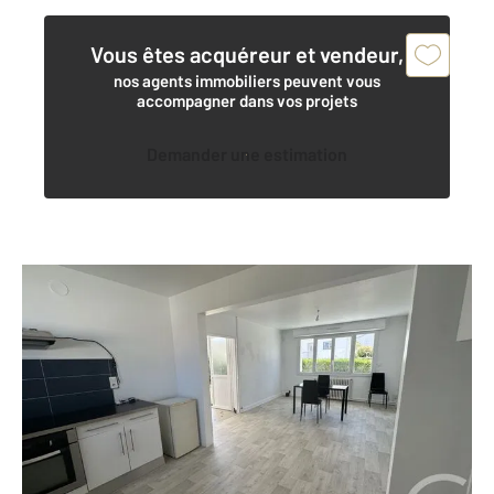
Vous êtes acquéreur et vendeur,
nos agents immobiliers peuvent vous
accompagner dans vos projets
Demander une estimation
ROYAN 17
2
133,70 m
, 7 pièces
Ref : 8957
Maison à vendre
367 500 €
ROYAN - à 350 mètres des commerces et 1700