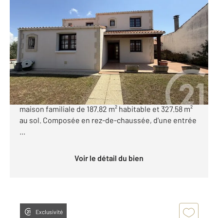
ROYAN 17
2
187,82 m
, 7 pièces
Ref : 9218
Maison à vendre
599 000 €
ROYAN A 750 m du Marché Central et à 350 m du
super U. Century 21 Grand Large vous propose une
maison familiale de 187.82 m² habitable et 327.58 m²
au sol. Composée en rez-de-chaussée, d'une entrée
...
Voir le détail du bien
Exclusivité