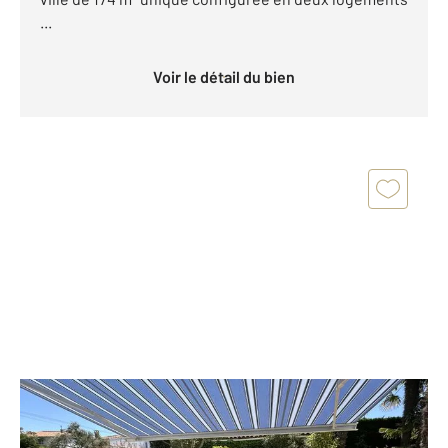
...
Voir le détail du bien
ROYAN 17
2
155,62 m
, 6 pièces
Ref : 8584