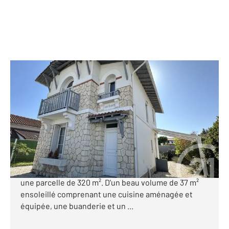
ROYAN 17
2
102,19 m
, 6 pièces
Ref : 8993
Maison à vendre
499 500 €
ROYAN QUARTIER DU PARC. Century 21 Grand Large
vous propose, une maison des années 30 édifiée sur
une parcelle de 320 m². D'un beau volume de 37 m²
ensoleillé comprenant une cuisine aménagée et
équipée, une buanderie et un ...