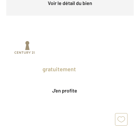
Voir le détail du bien
Prenez un temps d'avance sur le marché
en profitant
gratuitement
des Ventes
Privées CENTURY 21.
J'en profite