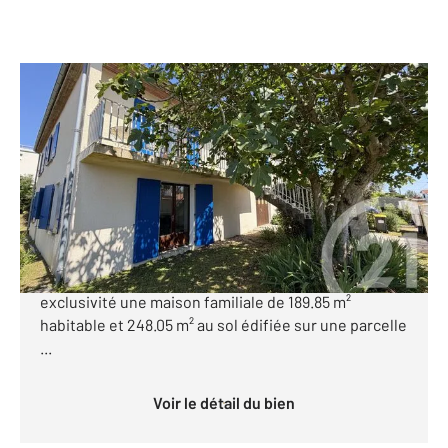
ROYAN 17
2
189,85 m
, 6 pièces
Ref : 8456
Maison à vendre
470 250 €
ROYAN A 750 m du Marché Central et à 400 m du
super U. Century 21 Grand Large vous propose en
exclusivité une maison familiale de 189.85 m²
habitable et 248.05 m² au sol édifiée sur une parcelle
...
Voir le détail du bien