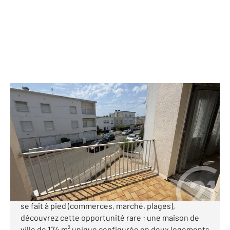
ROYAN 17
2
174,28 m
, 6 pièces
Ref : 9154
Maison à vendre
399 000 €
Century 21 Grand Large vous propose en exclusivité
- Située en plein cœur de Royan, où absolument tout
se fait à pied (commerces, marché, plages),
découvrez cette opportunité rare : une maison de
ville de 174 m² unique configurée en deux logements