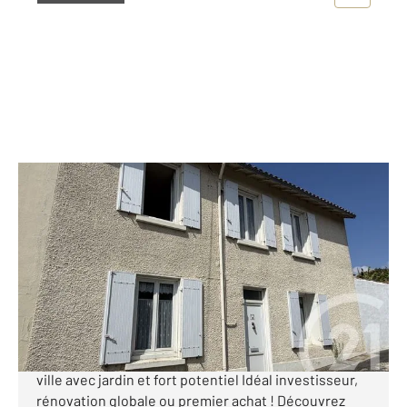
ROYAN 17
2
81 m
, 4 pièces
Ref : 8994
Maison à vendre
212 000 €
Royan - Cœur de Ville 500 M de la plage. Century 21
Grand Large, vous propose en exclusivité. Maison de
ville avec jardin et fort potentiel Idéal investisseur,
rénovation globale ou premier achat ! Découvrez