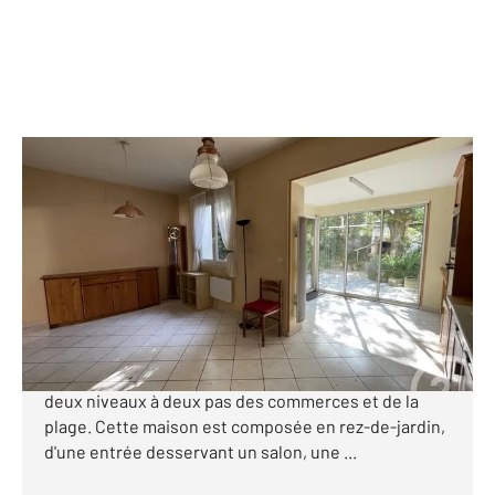
ROYAN 17
2
102,73 m
, 4 pièces
Ref : 8980
Maison à vendre
399 000 €
ROYAN - FONCILLON - 300 M PLAGE - Century 21
Grand Large vous présente une maison de ville sur
deux niveaux à deux pas des commerces et de la
plage. Cette maison est composée en rez-de-jardin,
d'une entrée desservant un salon, une ...