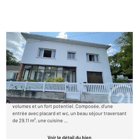
ROYAN 17
2
153,99 m
, 7 pièces
Ref : 9169
Maison à vendre
348 000 €
ROYAN - 750 M MARCHE DU PARC - Century 21 Grand
Large vous présente cette maison avec de beaux
volumes et un fort potentiel. Composée, d'une
entrée avec placard et wc, un beau séjour traversant
de 29.11 m², une cuisine ...
Voir le détail du bien