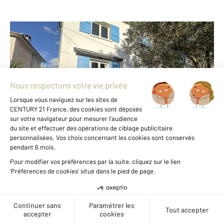
ROYAN 17
2
55 m
, 3 pièces
Ref : 9084
Maison à vendre
358 700 €
ROYAN - Quartier du Parc - A deux pas des
commerces et de la plage. Maison mitoyenne de 55
m² habitable et 88 m² au sol des années 60, belle
hauteur sous plafond, édifiée sur un terrain de 185
Voir les prix au m2 de cette
m². Composé d ...
zone
Voir le détail du bien
Créer une alerte