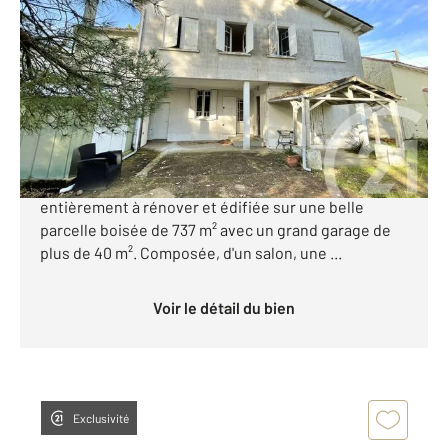
2
139,63 m
, 11 pièces
Ref : 8297
Maison à vendre
299 000 €
ROYAN - PARC - Century21 Grand Large vous
présente une maison des années 1930 -1940
entièrement à rénover et édifiée sur une belle
parcelle boisée de 737 m² avec un grand garage de
plus de 40 m². Composée, d'un salon, une ...
Voir le détail du bien
Exclusivité