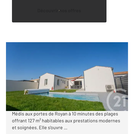
Découvrir nos offres
ROYAN 17
2
127 m
, 4 pièces
Ref : 310
Maison à vendre
488 000 €
Century 21 l'Agence de la Seudre vous propose cette
maison de plain-pied construite en 2024, située à
Médis aux portes de Royan à 10 minutes des plages
offrant 127 m² habitables aux prestations modernes
et soignées. Elle s'ouvre ...