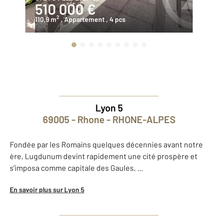
510 000 €
5
2
110,9 m
, Appartement
, 4 pcs
10
Lyon 5
69005 - Rhone - RHONE-ALPES
Fondée par les Romains quelques décennies avant notre
ère, Lugdunum devint rapidement une cité prospère et
s’imposa comme capitale des Gaules, ...
En savoir plus sur Lyon 5