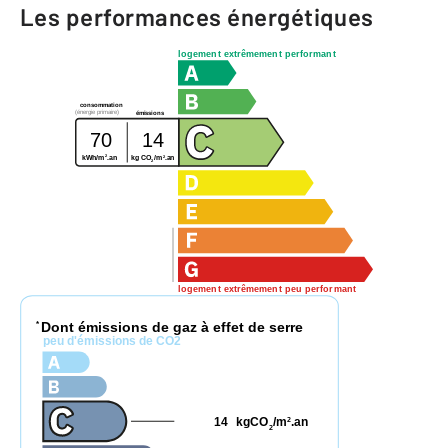
Les performances énergétiques
logement extrêmement performant
consommation
(énergie primaire)
émissions
70
14
2
2
kg CO
/m
.an
kWh/m
.an
2
logement extrêmement peu performant
Dont émissions de gaz à effet de serre
*
peu d'émissions de CO2
14
kgCO
/m
.an
2
2