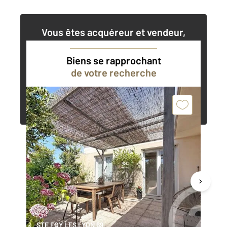
Vous êtes acquéreur et vendeur,
nos agents immobiliers peuvent vous
accompagner dans vos projets
Biens se rapprochant
de votre recherche
Contacter l'agence
Demander une estimation
STE FOY LES LYON 69
LY