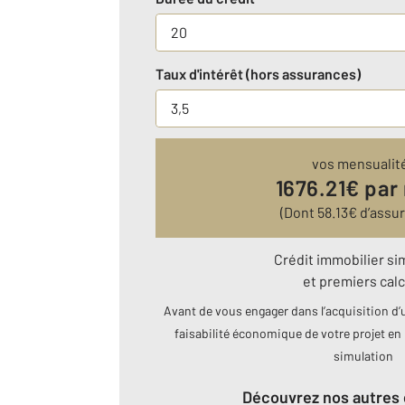
Taux d'intérêt (hors assurances)
vos mensualit
1676.21
€ par
(Dont
58.13
€ d’assu
Crédit immobilier si
et premiers calc
Avant de vous engager dans l’acquisition d’u
faisabilité économique de votre projet en 
simulation
Découvrez nos autres 