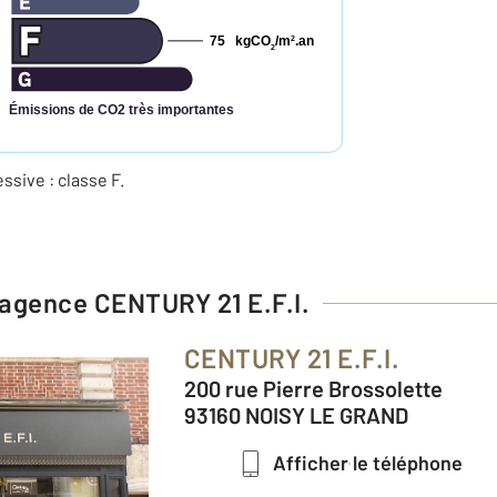
75
kgCO
/m
.an
2
2
Émissions de CO2 très importantes
ive : classe F.
l'agence
CENTURY 21 E.F.I.
CENTURY 21 E.F.I.
200 rue Pierre Brossolette
93160 NOISY LE GRAND
Afficher le téléphone