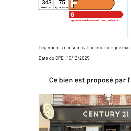
343
75
2
2
kWh/m
.an
kg CO
/m
.an
2
logement extrêmement peu performant
Logement à consommation énergétique excess
Date du DPE : 10/12/2025
Ce bien est proposé par 