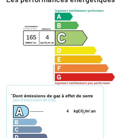
logement extrêmement performant
consommation
(énergie primaire)
émissions
165
4
2
2
kg CO
/m
.an
kWh/m
.an
2
logement extrêmement peu performant
Dont émissions de gaz à effet de serre
*
peu d'émissions de CO2
4
kgCO
/m
.an
2
2