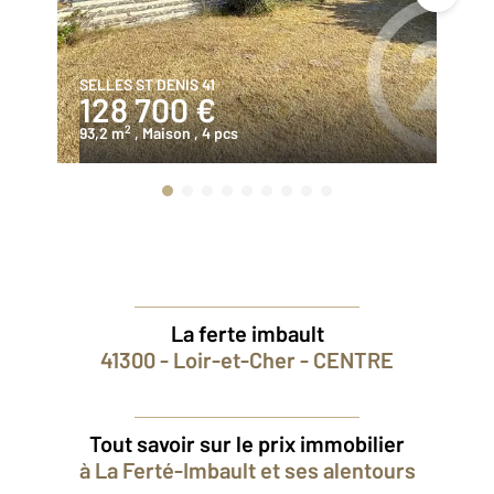
SELLES ST DENIS 41
SA
128 700 €
1
2
93,2 m
, Maison
, 4 pcs
94
La ferte imbault
41300 - Loir-et-Cher - CENTRE
Tout savoir sur le prix immobilier
à La Ferté-Imbault et ses alentours