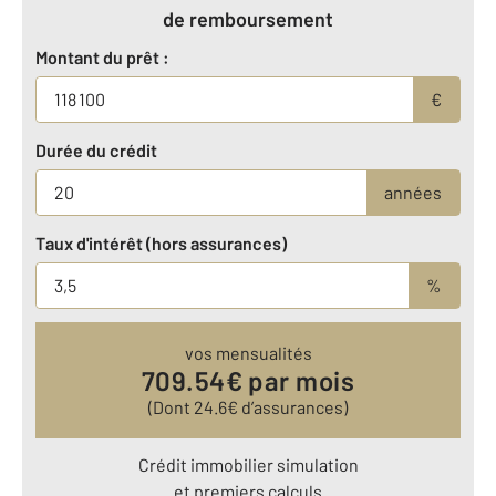
de remboursement
Montant du prêt :
€
Durée du crédit
années
Taux d'intérêt (hors assurances)
%
vos mensualités
709.54
€ par mois
(Dont
24.6
€ d’assurances)
Crédit immobilier simulation
et premiers calculs