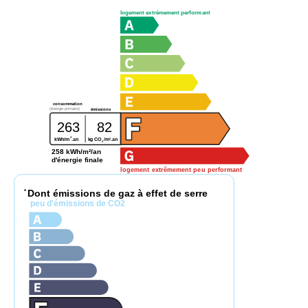
logement extrêmement performant
consommation
(énergie primaire)
émissions
263
82
2
2
kWh/m
.an
kg CO
/m
.an
2
258 kWh/m²/an
d'énergie finale
logement extrêmement peu performant
Dont émissions de gaz à effet de serre
*
peu d'émissions de CO2