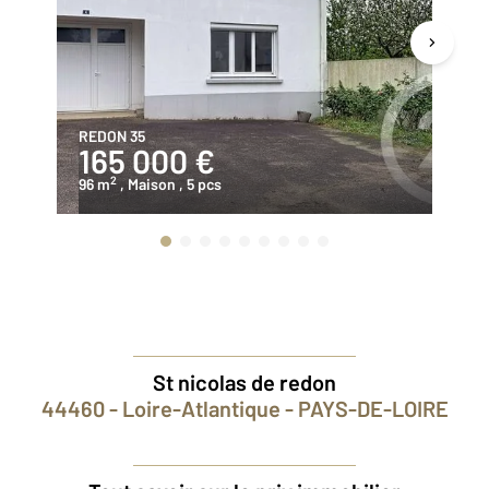
REDON 35
ST
165 000 €
1
2
96 m
, Maison
, 5 pcs
10
St nicolas de redon
44460 - Loire-Atlantique - PAYS-DE-LOIRE