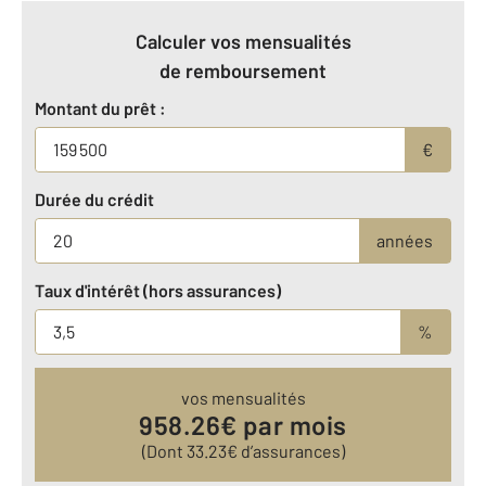
Calculer vos mensualités
de remboursement
Montant du prêt :
€
Durée du crédit
années
Taux d'intérêt (hors assurances)
%
vos mensualités
958.26
€ par mois
(Dont
33.23
€ d’assurances)