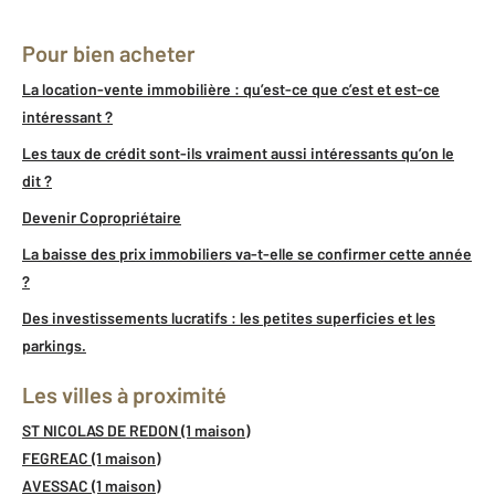
Pour bien acheter
La location-vente immobilière : qu’est-ce que c’est et est-ce
intéressant ?
Les taux de crédit sont-ils vraiment aussi intéressants qu’on le
dit ?
Devenir Copropriétaire
La baisse des prix immobiliers va-t-elle se confirmer cette année
?
Des investissements lucratifs : les petites superficies et les
parkings.
Les villes à proximité
ST NICOLAS DE REDON (1 maison)
FEGREAC (1 maison)
AVESSAC (1 maison)