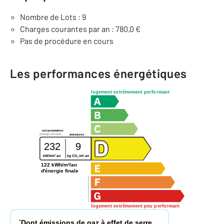
Nombre de Lots : 9
Charges courantes par an : 780,0 €
Pas de procédure en cours
Les performances énergétiques
logement extrêmement performant
consommation
(énergie primaire)
émissions
232
9
2
2
kWh/m
.an
kg CO
/m
.an
2
122 kWh/m²/an
d'énergie finale
logement extrêmement peu performant
Dont émissions de gaz à effet de serre
*