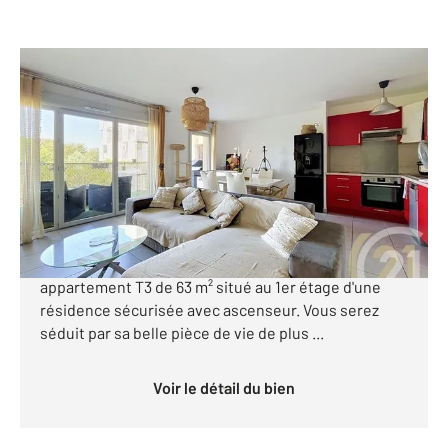
MONTPELLIER 34
2
64 m
, 3 pièces
Ref : 40806
Appartement F3 à vendre
229 000 €
Montpellier Écoquartier des Grisettes Au cœur de
l'écoquartier des Grisettes, découvrez cet agréable
appartement T3 de 63 m² situé au 1er étage d'une
résidence sécurisée avec ascenseur. Vous serez
séduit par sa belle pièce de vie de plus ...
Voir le détail du bien