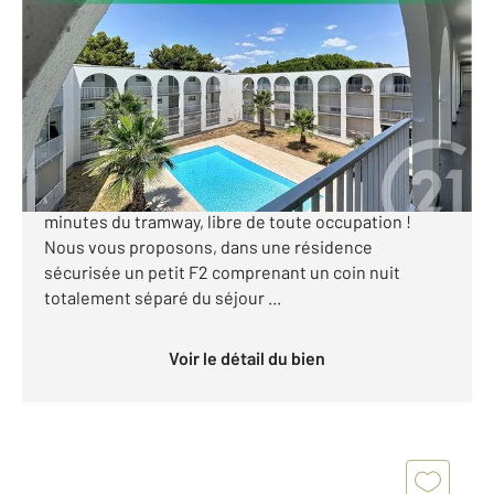
2
29,61 m
, 2 pièces
Ref : 1817
Appartement F2 à vendre
112 000 €
En exclusivité dans votre agence Century 21 Granié
Immobilier ! MONTPELLIER- CHATEAU D'O à 3
minutes du tramway, libre de toute occupation !
Nous vous proposons, dans une résidence
sécurisée un petit F2 comprenant un coin nuit
totalement séparé du séjour ...
Voir le détail du bien