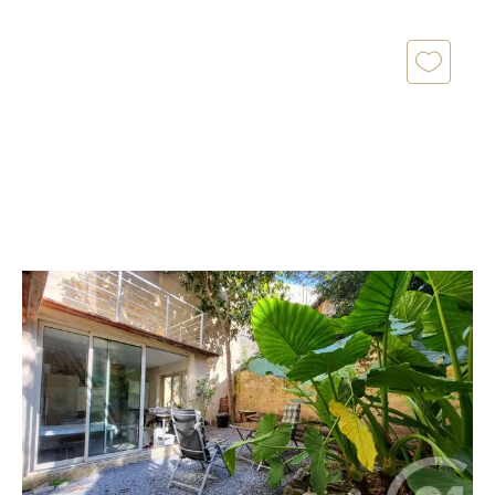
MONTPELLIER 34
2
70,07 m
, 3 pièces
Ref : 54887
Appartement F3 à vendre
329 000 €
Secteur Place Carnot, à seulement 10 minutes à pied