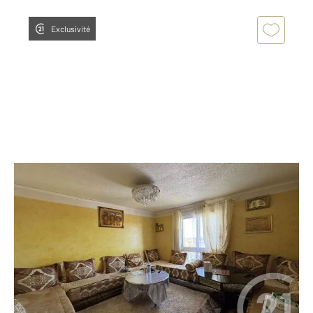
Exclusivité
MONTPELLIER 34
2
78 m
, 4 pièces
Ref : 36777
Appartement F4 à vendre
155 000 €
Visiter le site dédié