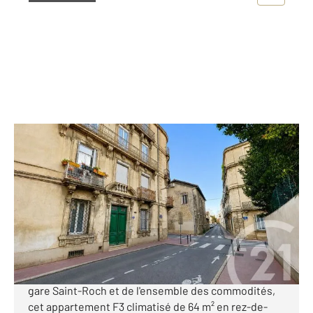
MONTPELLIER 34
2
64,80 m
, 3 pièces
Ref : 2036
Appartement F3 à vendre
199 000 €
MONTPELLIER CENTRE-VILLE / GARE SAINT-ROCH
Situé au cœur de Montpellier, à quelques pas de la
gare Saint-Roch et de l'ensemble des commodités,
cet appartement F3 climatisé de 64 m² en rez-de-