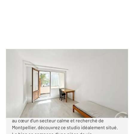
MONTPELLIER 34
2
20 m
, 1 pièce
Ref : 2600
Appartement Studio à vendre
105 000 €
C À VENDRE À MONTPELLIER Studio avec balcon,
libre de toute occupation. Dans une résidence prisé
au cœur d'un secteur calme et recherché de
Montpellier, découvrez ce studio idéalement situé.