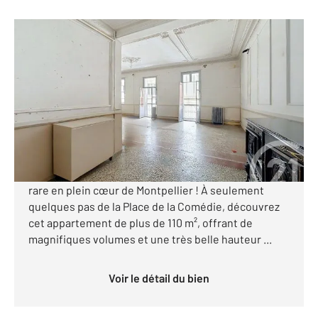
MONTPELLIER 34
2
113 m
, 4 pièces
Ref : 62190
Appartement F3 Bis à vendre
299 500 €
Visiter le site dédié
Century 21 Vicarello vous présente une opportunité
rare en plein cœur de Montpellier ! À seulement
quelques pas de la Place de la Comédie, découvrez
cet appartement de plus de 110 m², offrant de
magnifiques volumes et une très belle hauteur ...
Voir le détail du bien