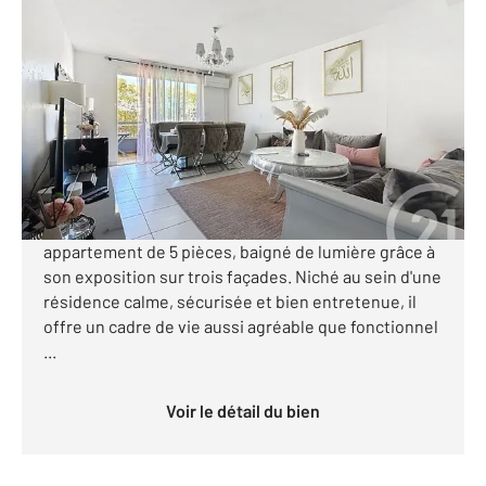
MONTPELLIER 34
2
90,40 m
, 5 pièces
Ref : 36814
Appartement F5 à vendre
265 000 €
Visiter le site dédié
MONTPELLIER SUD - Découvrez ce magnifique
appartement de 5 pièces, baigné de lumière grâce à
son exposition sur trois façades. Niché au sein d'une
résidence calme, sécurisée et bien entretenue, il
offre un cadre de vie aussi agréable que fonctionnel
...
Voir le détail du bien