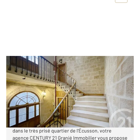
MONTPELLIER 34
2
101 m
, 4 pièces
Ref : 1790
Appartement Ff3 à vendre
310 000 €
APPARTEMENT DE CHARME 100 m² À RÉNOVER
MONTPELLIER ÉCUSSON Au cœur de Montpellier,
dans le très prisé quartier de l'Écusson, votre
agence CENTURY 21 Granié Immobilier vous propose