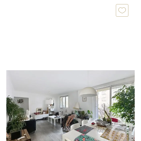
MONTPELLIER 34
2
79 m
, 4 pièces
Ref : 36951
Appartement F4 à vendre
179 000 €
PRES D'ARENES ! Votre agence Century 21
Eurogestrim vous propose à la vente ce superbe T4,