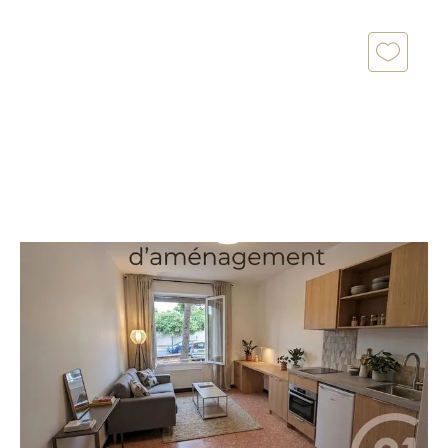
MONTPELLIER 34
2
19 m
, 1 pièce
Ref : 37238
Appartement Studio à vendre
82 000 €
PRES D'ARENES ! Votre agence Century 21