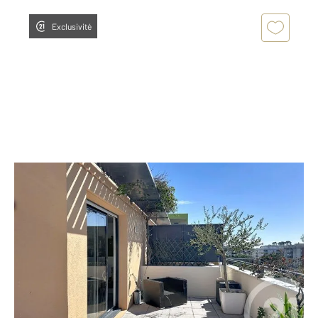
Exclusivité
MONTPELLIER 34
2
67,38 m
, 3 pièces
Ref : 98
Appartement F3 à vendre
279 000 €
Visiter le site dédié
En exclusivité dans votre agence CENTURY 21