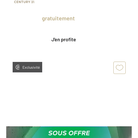
Prenez un temps d'avance sur le marché
en profitant
gratuitement
des Ventes
Privées CENTURY 21.
J'en profite
Exclusivité
MONTPELLIER 34