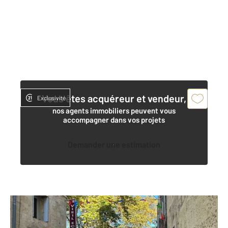
Vous êtes acquéreur et vendeur,
Exclusivité
nos agents immobiliers peuvent vous
accompagner dans vos projets
Demander une estimation
MONTPELLIER 34
2
20,72 m
, 1 pièce