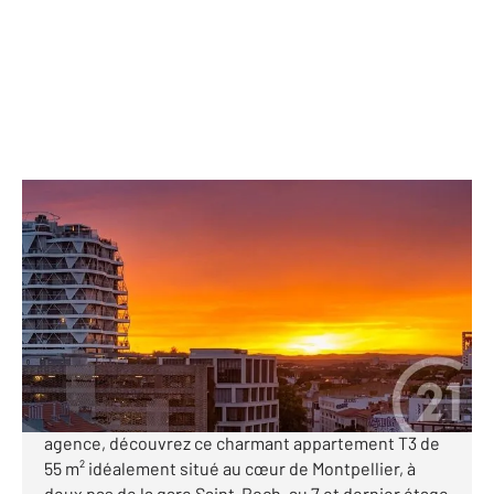
MONTPELLIER 34
2
54,65 m
, 3 pièces
Ref : 1945
Appartement F3 à vendre
230 000 €
MONTPELLIER CENTRE (quartier Gare) T3 lumineux
avec vue panoramique En exclusivité dans notre
agence, découvrez ce charmant appartement T3 de
55 m² idéalement situé au cœur de Montpellier, à
deux pas de la gare Saint-Roch, au 7 et dernier étage