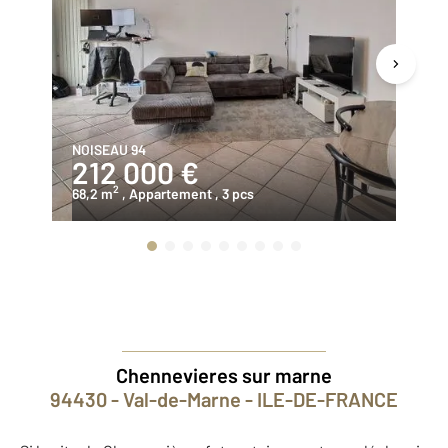
NOISEAU 94
CH
212 000 €
2
2
68,2 m
, Appartement
, 3 pcs
58
Chennevieres sur marne
94430 - Val-de-Marne - ILE-DE-FRANCE