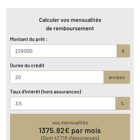
Calculer vos mensualités
de remboursement
Montant du prêt :
€
Durée du crédit
années
Taux d'intérêt (hors assurances)
%
vos mensualités
1375.82
€ par mois
(Dont
47.71
€ d’assurances)