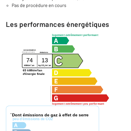
Pas de procédure en cours
Les performances énergétiques
logement extrêmement performant
consommation
(énergie primaire)
émissions
74
13
2
2
kg CO
/m
.an
kWh/m
.an
2
65 kWh/m²/an
d'énergie finale
logement extrêmement peu performant
Dont émissions de gaz à effet de serre
*
peu d'émissions de CO2