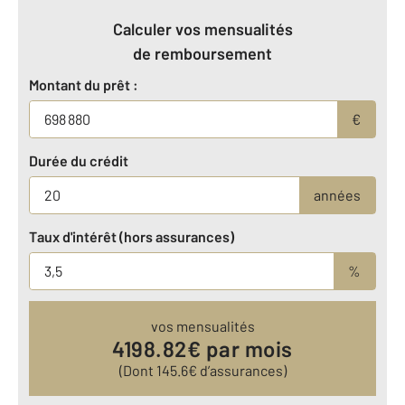
Calculer vos mensualités
de remboursement
Montant du prêt :
€
Durée du crédit
années
Taux d'intérêt (hors assurances)
%
vos mensualités
4198.82
€ par mois
(Dont
145.6
€ d’assurances)