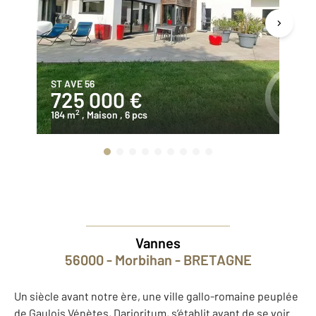
ST AVE 56
VA
725 000 €
5
2
184 m
, Maison
, 6 pcs
16
Vannes
56000 - Morbihan - BRETAGNE
Un siècle avant notre ère, une ville gallo-romaine peuplée
de Gaulois Vénètes, Darioritum, s’établit avant de se voir