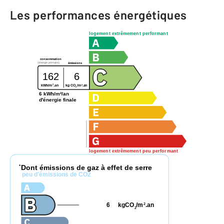
Les performances énergétiques
logement extrêmement performant
consommation
(énergie primaire)
émissions
162
6
2
2
kg CO
/m
.an
kWh/m
.an
2
6 kWh/m²/an
d'énergie finale
logement extrêmement peu performant
Dont émissions de gaz à effet de serre
*
peu d'émissions de CO2
6
kgCO
/m
.an
2
2