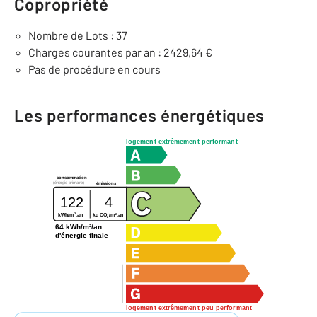
Copropriété
Nombre de Lots : 37
Charges courantes par an : 2429,64 €
Pas de procédure en cours
Les performances énergétiques
logement extrêmement performant
consommation
(énergie primaire)
émissions
122
4
2
2
kg CO
/m
.an
kWh/m
.an
2
64 kWh/m²/an
d'énergie finale
logement extrêmement peu performant