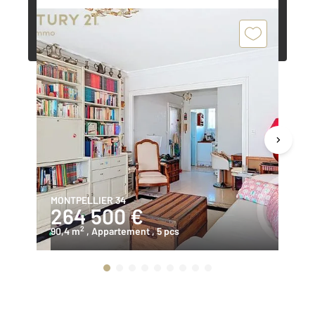
Demander une estimation
MONTPELLIER 34
MO
264 500 €
2
2
90,4 m
, Appartement
, 5 pcs
90