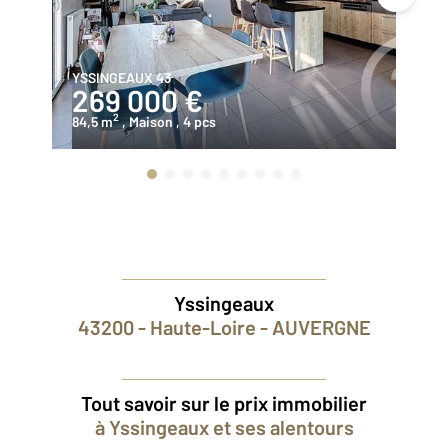
YSSINGEAUX 43
ST
269 000 €
1
2
84,5 m
, Maison
, 4 pcs
99
Yssingeaux
43200 - Haute-Loire - AUVERGNE
Tout savoir sur le prix immobilier
à Yssingeaux et ses alentours