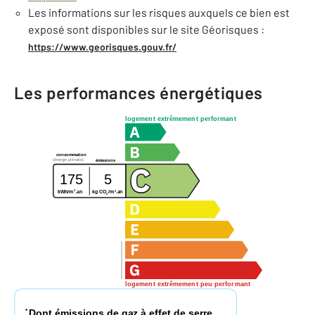
Les informations sur les risques auxquels ce bien est
exposé sont disponibles sur le site Géorisques :
https://www.georisques.gouv.fr/
Les performances énergétiques
logement extrêmement performant
consommation
(énergie primaire)
émissions
175
5
2
2
kg CO
/m
.an
kWh/m
.an
2
logement extrêmement peu performant
Dont émissions de gaz à effet de serre
*