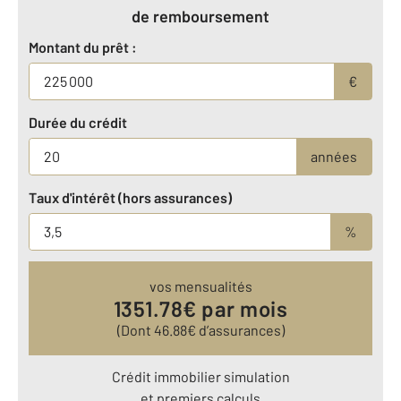
de remboursement
Montant du prêt :
€
Durée du crédit
années
Taux d'intérêt (hors assurances)
%
vos mensualités
1351.78
€ par mois
(Dont
46.88
€ d’assurances)
Crédit immobilier simulation
et premiers calculs