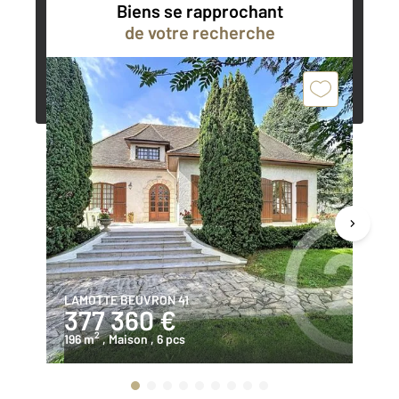
Biens se rapprochant
de votre recherche
Contacter l'agence
Demander une estimation
LAMOTTE BEUVRON 41
LA
377 360 €
3
2
196 m
, Maison
, 6 pcs
25