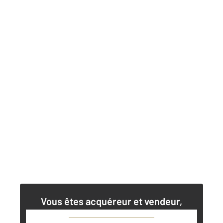
Vous êtes acquéreur et vendeur,
nos agents immobiliers peuvent vous
accompagner dans vos projets