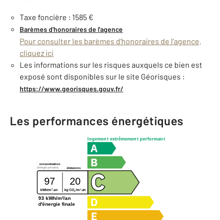
Taxe foncière : 1585 €
Barèmes d'honoraires de l'agence
Pour consulter les barèmes d'honoraires de l'agence,
cliquez ici
Les informations sur les risques auxquels ce bien est
exposé sont disponibles sur le site Géorisques :
https://www.georisques.gouv.fr/
Les performances énergétiques
logement extrêmement performant
consommation
(énergie primaire)
émissions
97
20
2
2
kg CO
/m
.an
kWh/m
.an
2
93 kWh/m²/an
d'énergie finale