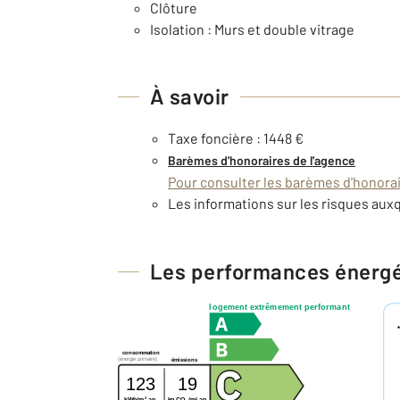
Clôture
Isolation : Murs et double vitrage
À savoir
Taxe foncière : 1448 €
Barèmes d'honoraires de l'agence
Pour consulter les barèmes d'honorair
Les informations sur les risques auxq
Les performances énerg
logement extrêmement performant
consommation
(énergie primaire)
émissions
123
19
2
2
kg CO
/m
.an
kWh/m
.an