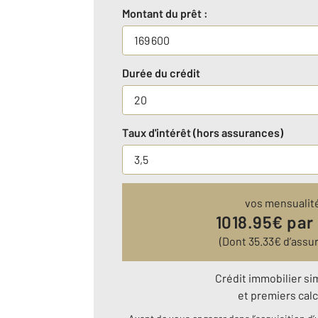
Montant du prêt :
Durée du crédit
Taux d'intérêt (hors assurances)
vos mensualit
1018.95
€ par
(Dont
35.33
€ d’assu
Crédit immobilier si
et premiers calc