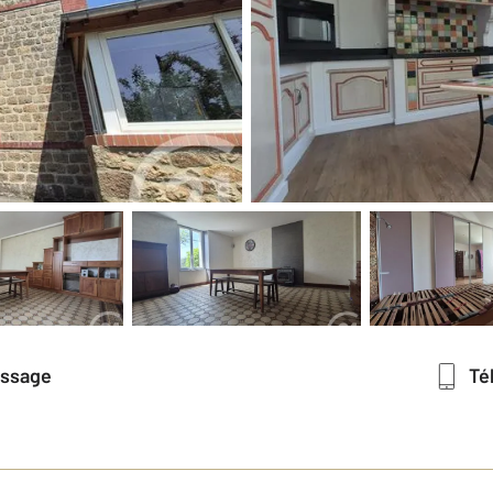
essage
T