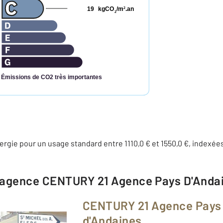
19
kgCO
/m
.an
2
2
Émissions de CO2 très importantes
gie pour un usage standard entre 1110,0 € et 1550,0 €, indexée
l'agence
CENTURY 21 Agence Pays D'Anda
CENTURY 21 Agence Pays
d'Andaines