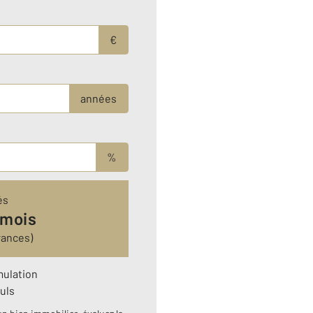
€
années
%
és
 mois
rances)
mulation
uls